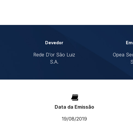
Devedor
Em
Rede D’or São Luiz
Opea Sec
S.A.
S
Data da Emissão
19/08/2019